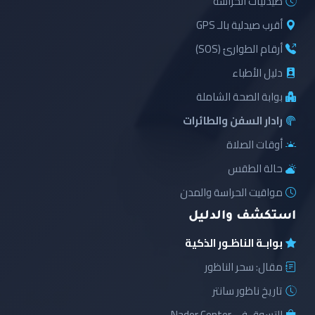
صيدليات الحراسة
أقرب صيدلية بالـ GPS
أرقام الطوارئ (SOS)
دليل الأطباء
بوابة الصحة الشاملة
رادار السفن والطائرات
أوقات الصلاة
حالة الطقس
مواقيت الحراسة والمدن
استكشف والدليل
بوابـة الناظـور الذكية
مقال: سحر الناظور
تاريخ ناظور سانتر
التسوق في Nador Center