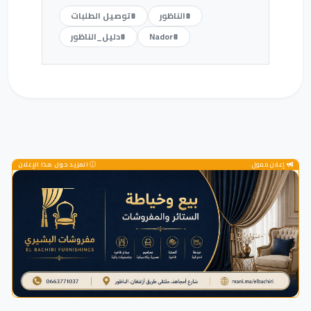
#الناظور
#توصيل الطلبات
#Nador
#دليل_الناظور
إعلان ممول
المزيد حول هذا الإعلان