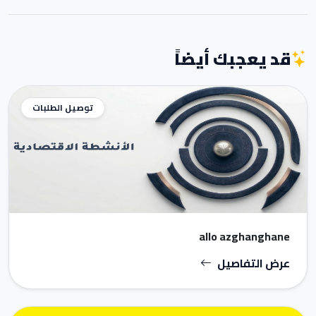
قد يعجبك أيضاً
توصيل الطلبات
allo azghanghane
عرض التفاصيل