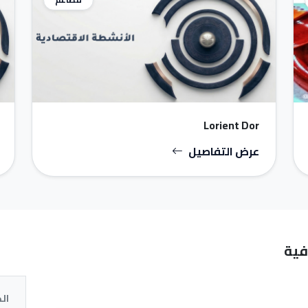
Lorient Dor
عرض التفاصيل
فية
ال