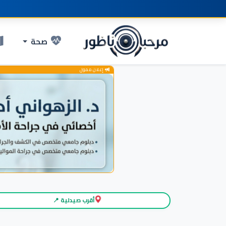
صحة
إعلان ممول
أقرب صيدلية 📍