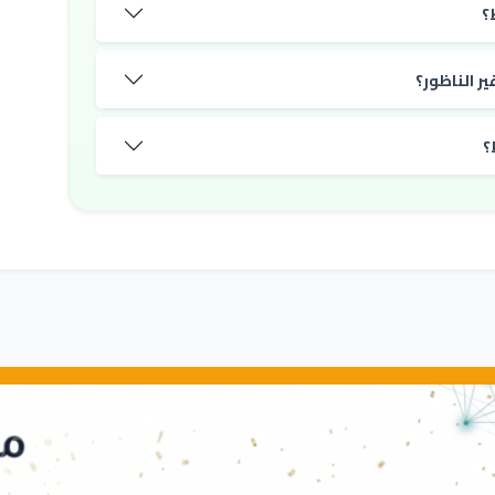
؟
ر الناظور؟
؟