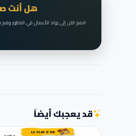
هل أنت صا
قد يعجبك أيضاً
مطاعم