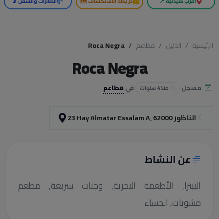
أقرب صيدلية 📍
خريطة الاستكشاف 🗺️
الطائرات والسفن 📡
الرئيسية
الدليل
مطاعم
Roca Negra
Roca Negra
مسجل
في
مطاعم
منذ 4 سنوات
‪23 Hay Almatar Essalam A‬, الناظور 62000
عن النشاط
البيتزا, الأطعمة البحرية, وجبات سريعة, مطعم
مشويات, الحساء