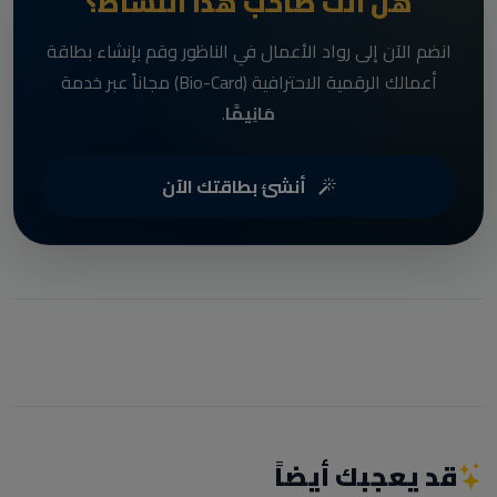
هل أنت صاحب هذا النشاط؟
انضم الآن إلى رواد الأعمال في الناظور وقم بإنشاء بطاقة
أعمالك الرقمية الاحترافية (Bio-Card) مجاناً عبر خدمة
مَانِيمَّا
.
أنشئ بطاقتك الآن
قد يعجبك أيضاً