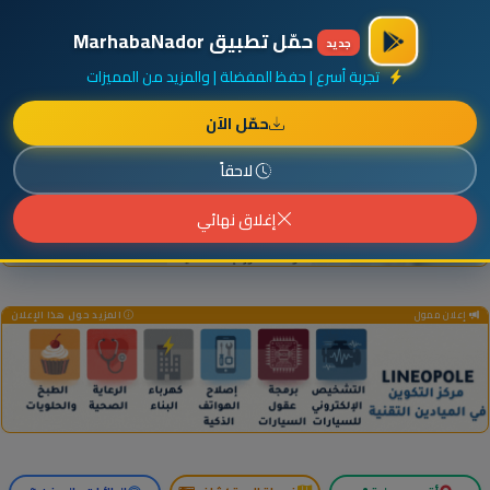
×
أضف نشاطك مجاناً
|
آخر الإضافات
|
حركة السفن والطائرات الآن
حمّل تطبيق MarhabaNador
جديد
تجربة أسرع | حفظ المفضلة | والمزيد من المميزات
حمّل الآن
إعلان ممول
المزيد حول هذا الإعلان
لاحقاً
إغلاق نهائي
إعلان ممول
المزيد حول هذا الإعلان