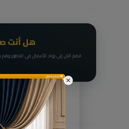
هل أنت صا
إعلان ممول