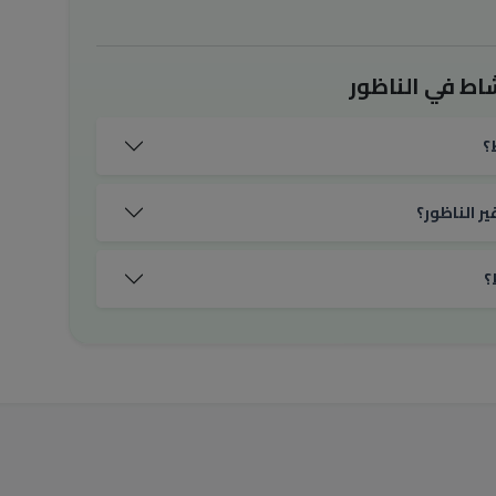
اط في الناظور
؟
ر الناظور؟
؟