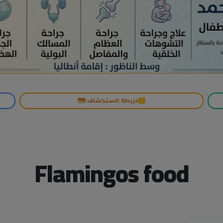
خريطة الاستكشاف 🗺️
Flamingos food