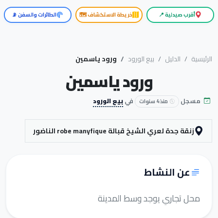
أقرب صيدلية 📍
خريطة الاستكشاف 🗺️
الطائرات والسفن 📡
الرئيسية
الدليل
بيع الورود
ورود ياسمين
ورود ياسمين
مسجل
في
بيع الورود
منذ 4 سنوات
زنقة جدة لعري الشيخ قبالة robe manyfique الناضور
عن النشاط
محل تجاري يوجد وسط المدينة