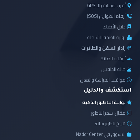
أقرب صيدلية بالـ GPS
أرقام الطوارئ (SOS)
دليل الأطباء
بوابة الصحة الشاملة
رادار السفن والطائرات
أوقات الصلاة
حالة الطقس
مواقيت الحراسة والمدن
استكشف والدليل
بوابـة الناظـور الذكية
مقال: سحر الناظور
تاريخ ناظور سانتر
التسوق في Nador Center