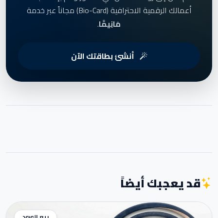
أعمالك الرقمية الاحترافية (Bio-Card) مجاناً عبر خدمة
مَانِيمَّا
.
أنشئ بطاقتك الآن
قد يعجبك أيضاً
بيع الورود