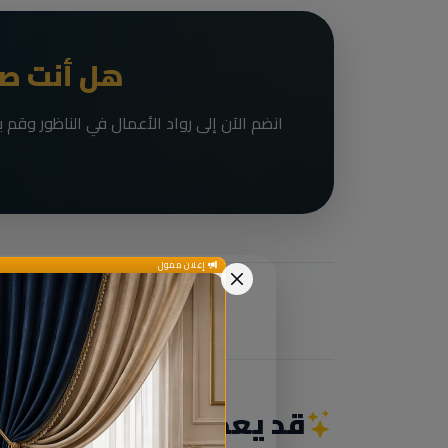
هل أنت صا
إعلان ممول
قد يعجبك أيضاً