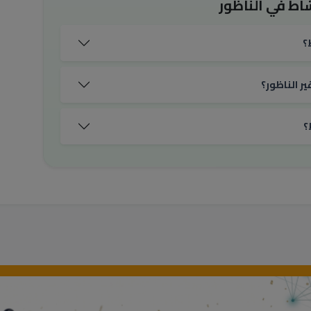
اط في الناظور
؟
ر الناظور؟
؟