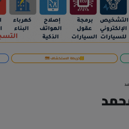
خريطة الاستكشاف 🗺️
مد
محمد