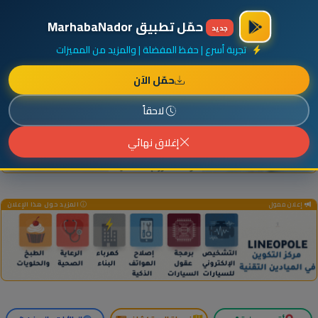
×
أضف نشاطك مجاناً
|
آخر الإضافات
|
حركة السفن والطائرات الآن
حمّل تطبيق MarhabaNador
جديد
تجربة أسرع | حفظ المفضلة | والمزيد من المميزات
حمّل الآن
إعلان ممول
المزيد حول هذا الإعلان
لاحقاً
إغلاق نهائي
إعلان ممول
المزيد حول هذا الإعلان