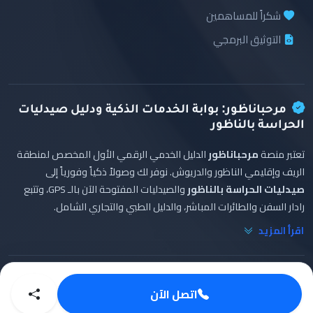
شكراً للمساهمين
التوثيق البرمجي
مرحباناظور: بوابة الخدمات الذكية ودليل صيدليات
الحراسة بالناظور
تعتبر منصة
مرحباناظور
الدليل الخدمي الرقمي الأول المخصص لمنطقة
الريف وإقليمي الناظور والدريوش. نوفر لك وصولاً ذكياً وفورياً إلى
صيدليات الحراسة بالناظور
والصيدليات المفتوحة الآن بالـ GPS، وتتبع
رادار السفن والطائرات المباشر، والدليل الطبي والتجاري الشامل.
اقرأ المزيد
اتصل الآن
© 2026 Marhaba Nador. تطوير
عبد الواحد البشيري