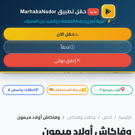
×
أضف نشاطك مجاناً
|
آخر الإضافات
|
حركة السفن والطائرات الآن
حمّل تطبيق MarhabaNador
جديد
تجربة أسرع | حفظ المفضلة | والمزيد من المميزات
حمّل الآن
إعلان ممول
المزيد حول هذا الإعلان
لاحقاً
إغلاق نهائي
أقرب صيدلية 📍
خريطة الاستكشاف 🗺️
الطائرات والسفن 📡
الرئيسية
الدليل
وكالات وافاكاش
وفاكاش أولاد ميمون
وفاكاش أولاد ميمون