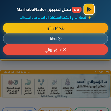
×
أضف نشاطك مجاناً
|
آخر الإضافات
|
حركة السفن والطائرات الآن
حمّل تطبيق MarhabaNador
جديد
تجربة أسرع | حفظ المفضلة | والمزيد من المميزات
حمّل الآن
إعلان ممول
المزيد حول هذا الإعلان
لاحقاً
إغلاق نهائي
إعلان ممول
المزيد حول هذا الإعلان