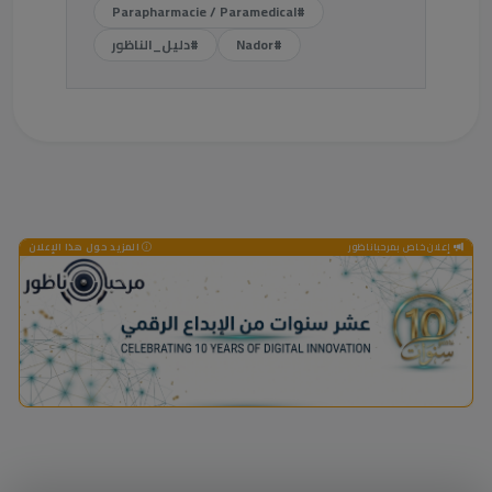
#Parapharmacie / Paramedical
#Nador
#دليل_الناظور
إعلان خاص بمرحباناظور
المزيد حول هذا الإعلان