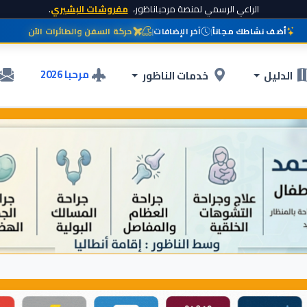
الراعي الرسمي لمنصة مرحباناظور،
مفروشات البشيري
.
أضف نشاطك مجاناً
|
آخر الإضافات
|
حركة السفن والطائرات الآن
مرحبا 2026
الدليل
خدمات الناظور