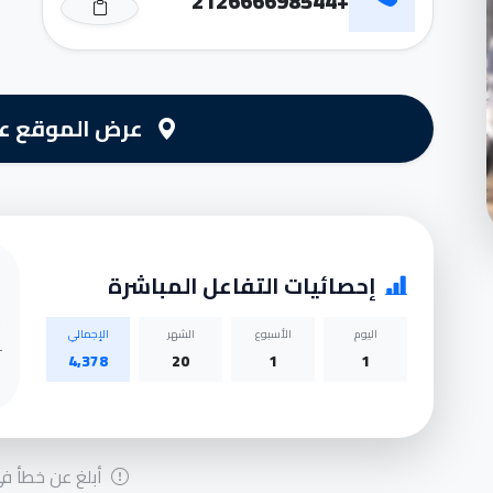
+212666698544
عرض الموقع عل
إحصائيات التفاعل المباشرة
اليوم
الأسبوع
الشهر
الإجمالي
4,378
20
1
1
أبلغ عن خطأ في 