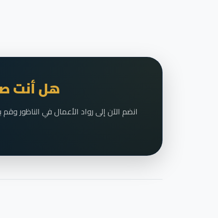
هل أنت صا