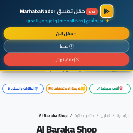
×
أضف نشاطك مجاناً
|
آخر الإضافات
|
حركة السفن والطائرات الآن
حمّل تطبيق MarhabaNador
جديد
تجربة أسرع | حفظ المفضلة | والمزيد من المميزات
حمّل الآن
إعلان ممول
المزيد حول هذا الإعلان
لاحقاً
إغلاق نهائي
أقرب صيدلية 📍
خريطة الاستكشاف 🗺️
الطائرات والسفن 📡
الرئيسية
الدليل
متاجر غذائية
Al Baraka Shop
Al Baraka Shop