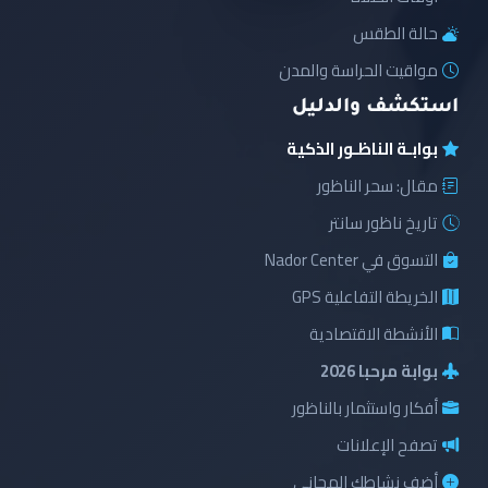
حالة الطقس
مواقيت الحراسة والمدن
استكشف والدليل
بوابـة الناظـور الذكية
مقال: سحر الناظور
تاريخ ناظور سانتر
التسوق في Nador Center
الخريطة التفاعلية GPS
الأنشطة الاقتصادية
بوابة مرحبا 2026
أفكار واستثمار بالناظور
تصفح الإعلانات
أضف نشاطك المجاني