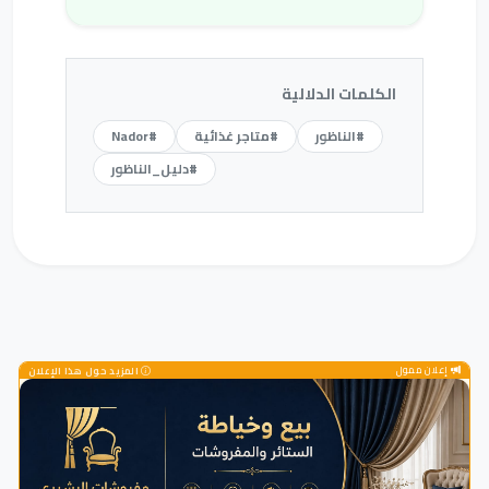
الكلمات الدلالية
#الناظور
#متاجر غذائية
#Nador
#دليل_الناظور
إعلان ممول
المزيد حول هذا الإعلان