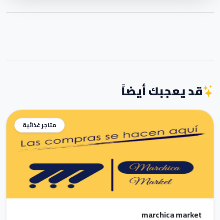
قد يعجبك أيضاً
متاجر غذائية
marchica market