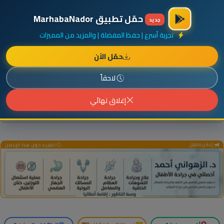
×
أضف نشاطك مجاناً
|
آخر الإضافات
|
حركة السفن والطائرات الآن
حمّل تطبيق MarhabaNador
جديد
تجربة أسرع | حفظ المفضلة | والمزيد من المميزات
حمّل الآن
إعلان ممول
المزيد حول هذا الإعلان
لاحقاً
إغلاق نهائي
إعلان ممول
المزيد حول هذا الإعلان