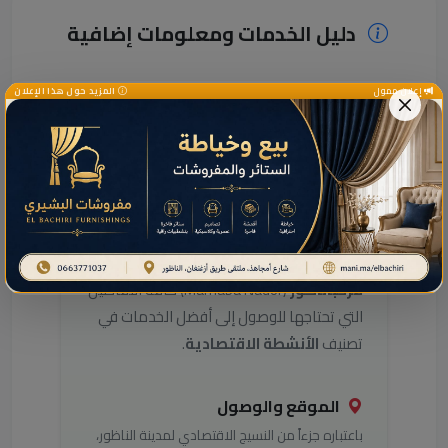
دليل الخدمات ومعلومات إضافية
إعلان ممول
المزيد حول هذا الإعلان
دليل خدمات هذا النشاط
بالناظور
هل تبحث عن معلومات التواصل مع
هذا
النشاط
في مدينة الناظور؟ يوفر لك
دليل
مرحباناظور
(Marhaba Nador) كافة التفاصيل
التي تحتاجها للوصول إلى أفضل الخدمات في
تصنيف
الأنشطة الاقتصادية
.
الموقع والوصول
باعتباره جزءاً من النسيج الاقتصادي لمدينة الناظور،