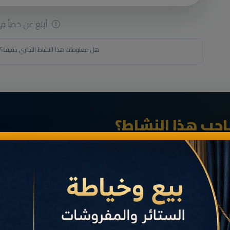
أبلغ عن خطأ في 
هل معلومات هذا النشاط التجاري دقيقة؟
حب هذا النشاط؟
انضم الآن إلى رواد الأعمال في الناظور وقم بإنشاء بطاقة أعمالك الرقمية الاحترافية (Bio-Card) مجاناً عبر
خدمة
مَانِيمَّا
.