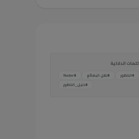
كلمات الدلالية
#الناظور
#نقل البضائع
#Nador
#دليل_الناظور