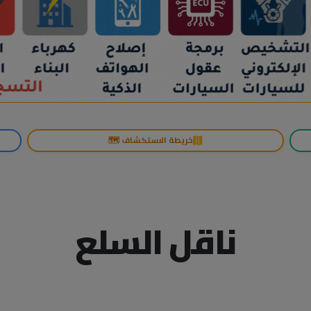
خريطة الاستكشاف 🗺️
ناقل السلع