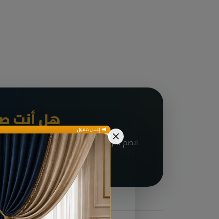
هل أنت صا
إعلان ممول