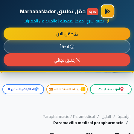
×
أضف نشاطك مجاناً
|
آخر الإضافات
|
حركة السفن والطائرات الآن
حمّل تطبيق MarhabaNador
جديد
تجربة أسرع | حفظ المفضلة | والمزيد من المميزات
حمّل الآن
إعلان ممول
المزيد حول هذا الإعلان
لاحقاً
إغلاق نهائي
أقرب صيدلية 📍
خريطة الاستكشاف 🗺️
الطائرات والسفن 📡
الرئيسية
الدليل
Parapharmacie / Paramedical
Paramazilia medical parapharmacie