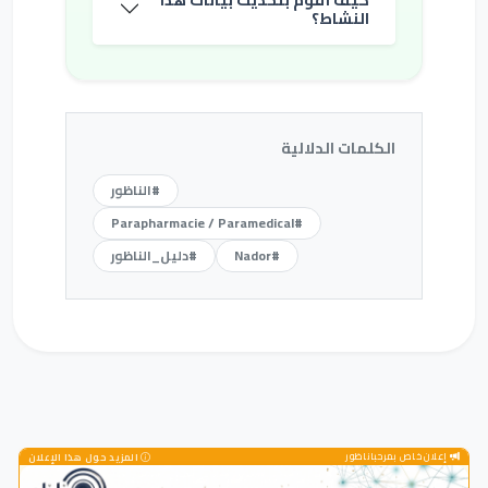
النشاط؟
الكلمات الدلالية
#الناظور
#Parapharmacie / Paramedical
#Nador
#دليل_الناظور
إعلان خاص بمرحباناظور
المزيد حول هذا الإعلان