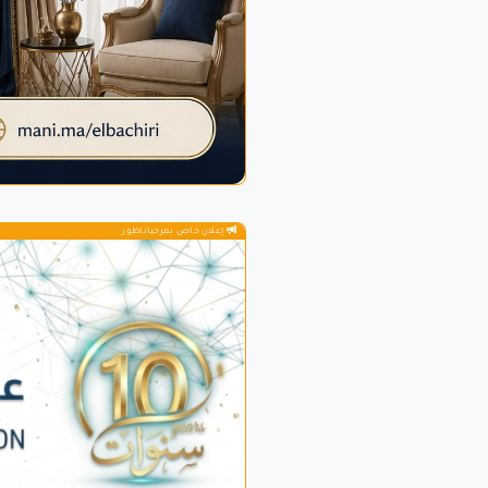
إعلان خاص بمرحباناظور