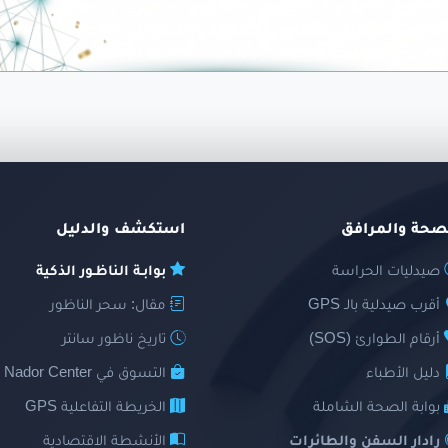
صحة والمرافق
استكشف والدليل
صيدليات الحراسة
بوابـة الناظـور الذكية
أقرب صيدلية بالـ GPS
مقال: سحر الناظور
أرقام الطوارئ (SOS)
تاريخ ناظور سانتر
دليل الأطباء
التسوق في Nador Center
بوابة الصحة الشاملة
الخريطة التفاعلية GPS
رادار السفن والطائرات
الأنشطة الاقتصادية