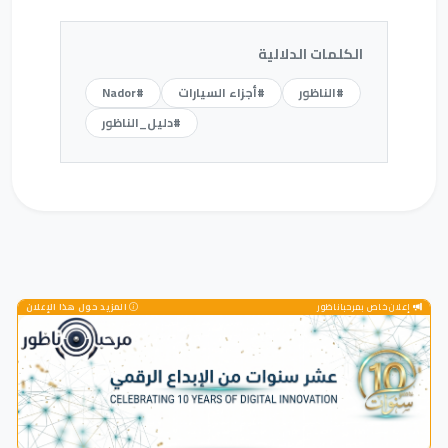
الكلمات الدلالية
#الناظور
#أجزاء السيارات
#Nador
#دليل_الناظور
إعلان خاص بمرحباناظور
المزيد حول هذا الإعلان