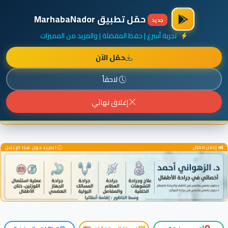
×
أضف نشاطك مجاناً
|
آخر الإضافات
|
حركة السفن والطائرات الآن
حمّل تطبيق MarhabaNador
جديد
تجربة أسرع | حفظ المفضلة | والمزيد من المميزات
حمّل الآن
إعلان ممول
المزيد حول هذا الإعلان
لاحقاً
إغلاق نهائي
إعلان ممول
المزيد حول هذا الإعلان