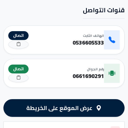
قنوات التواصل
اتصال
الهاتف الثابت
0536605533
اتصال
رقم الجوال
0661690291
عرض الموقع على الخريطة