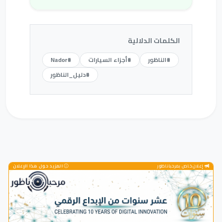
الكلمات الدلالية
#الناظور
#أجزاء السيارات
#Nador
#دليل_الناظور
إعلان خاص بمرحباناظور
المزيد حول هذا الإعلان