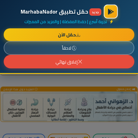
×
أضف نشاطك مجاناً
|
آخر الإضافات
|
حركة السفن والطائرات الآن
حمّل تطبيق MarhabaNador
جديد
تجربة أسرع | حفظ المفضلة | والمزيد من المميزات
حمّل الآن
إعلان ممول
المزيد حول هذا الإعلان
لاحقاً
إغلاق نهائي
إعلان ممول
المزيد حول هذا الإعلان