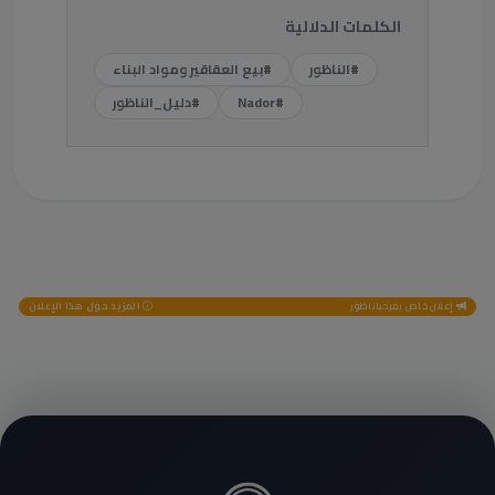
الكلمات الدلالية
#الناظور
#بيع العقاقير ومواد البناء
#Nador
#دليل_الناظور
إعلان خاص بمرحباناظور
المزيد حول هذا الإعلان