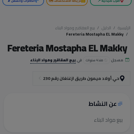
أقرب صيدلية 📍
خريطة الاستكشاف 🗺️
الطائرات والسفن 📡
الرئيسية
الدليل
بيع العقاقير ومواد البناء
Fereteria Mostapha EL Makky
Fereteria Mostapha EL Makky
مسجل
في
بيع العقاقير ومواد البناء
منذ 4 سنوات
حي أولاد ميمون طريق ازغنغان رقم 230
عن النشاط
بيع مواد البناء