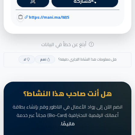
مشاركة
https://mani.ma/WJ5
أبلغ عن خطأ في البيانات
هل معلومات هذا النشاط التجاري دقيقة؟
نعم
لا
هل أنت صاحب هذا النشاط؟
انضم الآن إلى رواد الأعمال في الناظور وقم بإنشاء بطاقة
أعمالك الرقمية الاحترافية (Bio-Card) مجاناً عبر خدمة
مَانِيمَّا
.