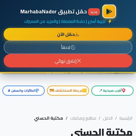
×
أضف نشاطك مجاناً
|
آخر الإضافات
|
حركة السفن والطائرات الآن
حمّل تطبيق MarhabaNador
جديد
تجربة أسرع | حفظ المفضلة | والمزيد من المميزات
حمّل الآن
إعلان ممول
المزيد حول هذا الإعلان
لاحقاً
إغلاق نهائي
أقرب صيدلية 📍
خريطة الاستكشاف 🗺️
الطائرات والسفن 📡
الرئيسية
الدليل
مطابع ومكتبات
مكتبة الحسني
مكتبة الحسني