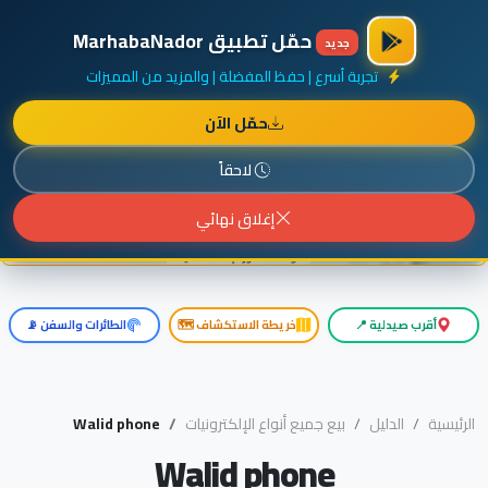
×
أضف نشاطك مجاناً
|
آخر الإضافات
|
حركة السفن والطائرات الآن
حمّل تطبيق MarhabaNador
جديد
تجربة أسرع | حفظ المفضلة | والمزيد من المميزات
حمّل الآن
إعلان ممول
المزيد حول هذا الإعلان
لاحقاً
إغلاق نهائي
أقرب صيدلية 📍
خريطة الاستكشاف 🗺️
الطائرات والسفن 📡
الرئيسية
الدليل
بيع جميع أنواع الإلكترونيات
Walid phone
Walid phone