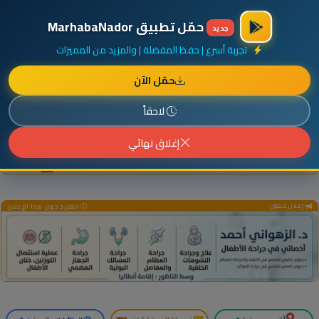
×
أضف نشاطك مجاناً
|
آخر الإضافات
|
حركة السفن والطائرات الآن
حمّل تطبيق MarhabaNador
جديد
تجربة أسرع | حفظ المفضلة | والمزيد من المميزات
حمّل الآن
إعلان ممول
المزيد حول هذا الإعلان
لاحقاً
إغلاق نهائي
إعلان ممول
المزيد حول هذا الإعلان