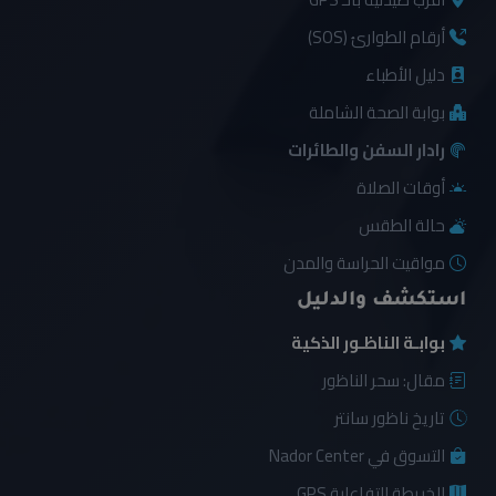
أرقام الطوارئ (SOS)
دليل الأطباء
بوابة الصحة الشاملة
رادار السفن والطائرات
أوقات الصلاة
حالة الطقس
مواقيت الحراسة والمدن
استكشف والدليل
بوابـة الناظـور الذكية
مقال: سحر الناظور
تاريخ ناظور سانتر
التسوق في Nador Center
الخريطة التفاعلية GPS