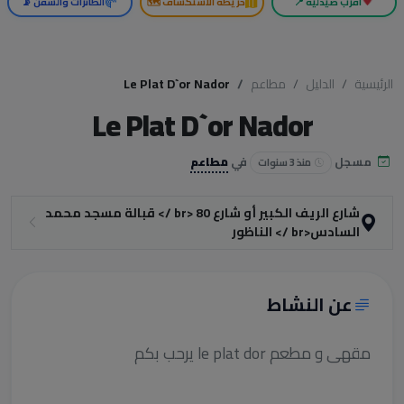
أقرب صيدلية 📍
خريطة الاستكشاف 🗺️
الطائرات والسفن 📡
الرئيسية
الدليل
مطاعم
Le Plat D`or Nador
Le Plat D`or Nador
مسجل
في
مطاعم
منذ 3 سنوات
شارع الريف الكبير أو شارع 80 <br /> قبالة مسجد محمد
السادس<br /> الناظور
عن النشاط
مقهى و مطعم le plat dor يرحب بكم