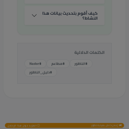
كيف أقوم بتحديث بيانات هذا
النشاط؟
الكلمات الدلالية
#الناظور
#مطاعم
#Nador
#دليل_الناظور
إعلان خاص بمرحباناظور
المزيد حول هذا الإعلان