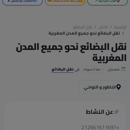
أقرب صيدلية 📍
خريطة الاستكشاف 🗺️
الطائرات والسفن 📡
الرئيسية
الدليل
نقل البضائع
نقل البضائع نحو جميع المدن المغربية
نقل البضائع نحو جميع المدن
المغربية
مسجل
في
نقل البضائع
منذ 3 سنوات
الناظور و النواحي
عن النشاط
+212661611697