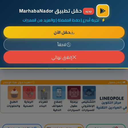
×
أضف نشاطك مجاناً
|
آخر الإضافات
|
حركة السفن والطائرات الآن
حمّل تطبيق MarhabaNador
جديد
تجربة أسرع | حفظ المفضلة | والمزيد من المميزات
حمّل الآن
إعلان ممول
المزيد حول هذا الإعلان
لاحقاً
إغلاق نهائي
إعلان ممول
المزيد حول هذا الإعلان