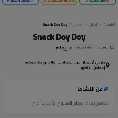
أقرب صيدلية 📍
خريطة الاستكشاف 🗺️
الطائرات والسفن 📡
الرئيسية
الدليل
مطاعم
Snack Doy Doy
Snack Doy Doy
مسجل
في
مطاعم
منذ 3 سنوات
طريق أزغنغان قرب ميكانيك أولاد بوزيان جماعة
إحدادن الناظور
عن النشاط
مطعم يقدم الدجاج المشوي وأكلات أخرى