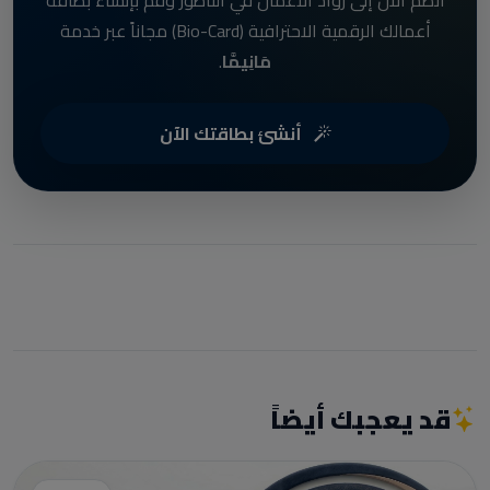
أعمالك الرقمية الاحترافية (Bio-Card) مجاناً عبر خدمة
مَانِيمَّا
.
أنشئ بطاقتك الآن
قد يعجبك أيضاً