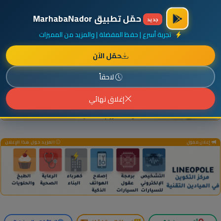
×
أضف نشاطك مجاناً
|
آخر الإضافات
|
حركة السفن والطائرات الآن
حمّل تطبيق MarhabaNador
جديد
تجربة أسرع | حفظ المفضلة | والمزيد من المميزات
حمّل الآن
إعلان ممول
المزيد حول هذا الإعلان
لاحقاً
إغلاق نهائي
إعلان ممول
المزيد حول هذا الإعلان