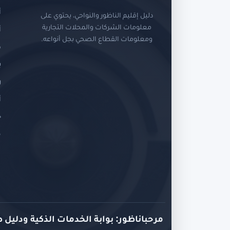
أ
دليل إقليم الناظور والنواحي، يحتوي على
معلومات الشركات والمحلات التجارية
أ
ومعلومات القطاع الصحي بجل أنواعه.
د
ب
ر
أ
ح
م
مرحباناظور: بوابة الخدمات الذكية ودليل 