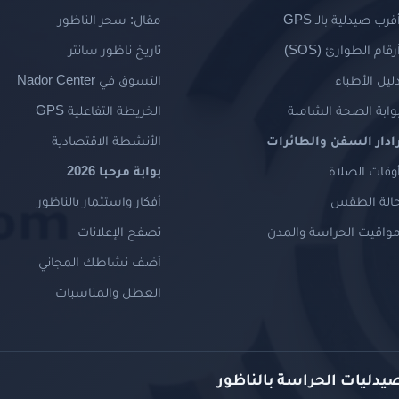
قرب صيدلية بالـ GPS
مقال: سحر الناظور
رقام الطوارئ (SOS)
تاريخ ناظور سانتر
ليل الأطباء
التسوق في Nador Center
وابة الصحة الشاملة
الخريطة التفاعلية GPS
ادار السفن والطائرات
الأنشطة الاقتصادية
وقات الصلاة
بوابة مرحبا 2026
الة الطقس
أفكار واستثمار بالناظور
واقيت الحراسة والمدن
تصفح الإعلانات
أضف نشاطك المجاني
العطل والمناسبات
صيدليات الحراسة بالناظور