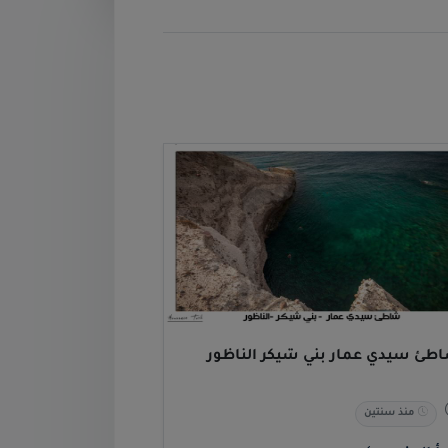
طئ سيدي عمار بني شيكر الناظور
منذ سنتين