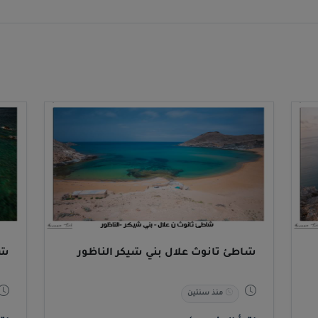
بني شيكر الناظور
اهدة
شاطئ ثانوث علال بني شيكر الناظور
شا
منذ سنتين