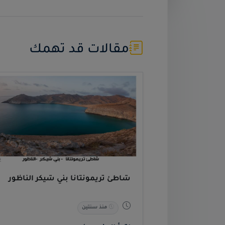
شاطئ وميناء بوفخار 
مقالات قد تهمك
حسين الترك
1,642 مش
منذ سنتين
شاطئ تريمونتانا بني شيكر الناظور
منذ سنتين