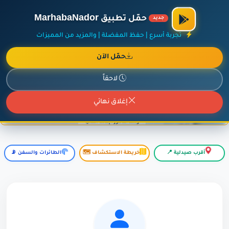
×
أضف نشاطك مجاناً
|
آخر الإضافات
|
حركة السفن والطائرات الآن
حمّل تطبيق MarhabaNador
جديد
تجربة أسرع | حفظ المفضلة | والمزيد من المميزات
حمّل الآن
إعلان ممول
المزيد حول هذا الإعلان
لاحقاً
إغلاق نهائي
أقرب صيدلية 📍
خريطة الاستكشاف 🗺️
الطائرات والسفن 📡