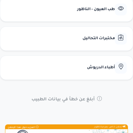
طب العيون - الناظور
مختبرات التحاليل
أطباء الدريوش
أبلغ عن خطأ في بيانات الطبيب
إعلان خاص بمرحباناظور
المزيد حول هذا الإعلان