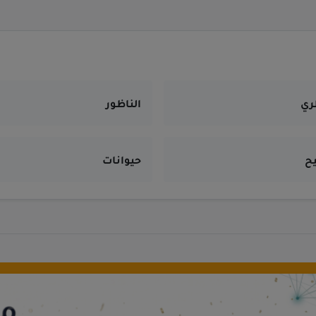
ري
الناظور
يح
حيوانات