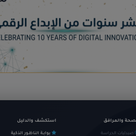
صحة والمرافق
استكشف والدليل
صيدليات الحراسة
بوابـة الناظـور الذكية