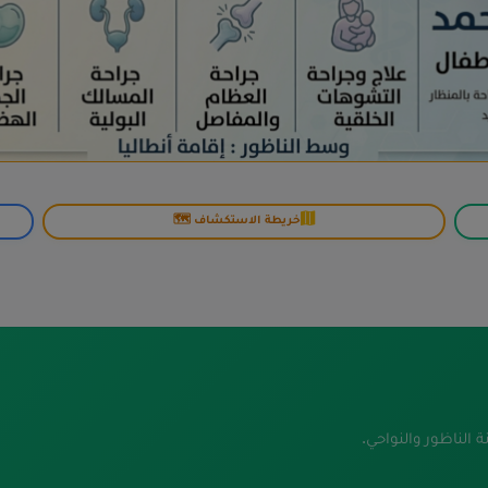
خريطة الاستكشاف 🗺️
ة الناظور والنواحي.