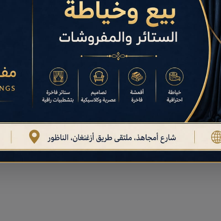
 رعاية فائقة لصحة حيوانك الأليف
ن
أطباء البيطرة والعيادات البيطرية
في إقليم الناظور وما
مهر المتخصصين في الطب البيطري لضمان حصول حيوانك الأليف،
خيص الدقيق.
تهيئة متقدمة
(SEO)
، ليقدم للمواطنين والمربين تفاصيل دقيقة
دكاترة البيطريين لضمان اتصال سريع واستجابة لحالات