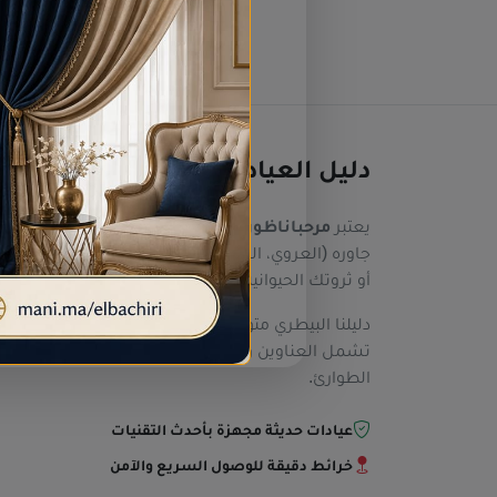
دليل العيادات البيطرية بالناظور:
يعتبر
مرحباناظور
وجهتك الأولى والموثوقة للبحث ع
جاوره (العروي، الدريوش، زايو...). نحن نجمع لك أ
أو ثروتك الحيوانية، على أفضل الرعاية الطبية والتش
دليلنا البيطري متوافق تماماً مع محركات البحث عبر 
تشمل العناوين والخرائط التفاعلية وأرقام هواتف ال
الطوارئ.
عيادات حديثة مجهزة بأحدث التقنيات
خرائط دقيقة للوصول السريع والآمن