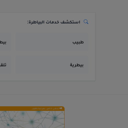
استكشف خدمات البياطرة:
طبيب
بيط
بيطرية
تلق
إعلان خاص بمرحباناظور