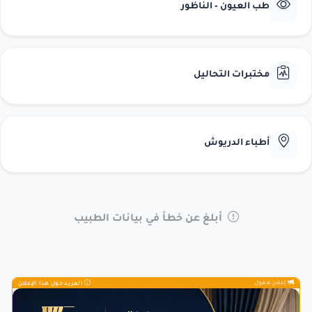
طب العيون - الناظور
مختبرات التحاليل
أطباء الدريوش
أبلغ عن خطأ في بيانات الطبيب
إعلان ممول
المزيد حول هذا الإعلان