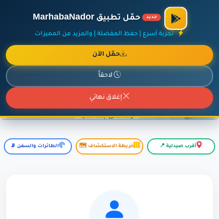
×
أضف نشاطك مجاناً
|
آخر الإضافات
|
حركة السفن والطائرات الآن
حمّل تطبيق MarhabaNador
جديد
تجربة أسرع | حفظ المفضلة | والمزيد من المميزات
حمّل الآن
إعلان ممول
المزيد حول هذا الإعلان
لاحقاً
إغلاق نهائي
أقرب صيدلية 📍
خريطة الاستكشاف 🗺️
الطائرات والسفن 📡