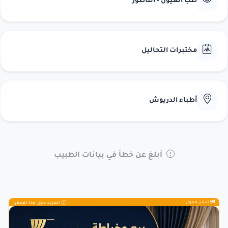
طب العيون - الناظور
مختبرات التحاليل
أطباء الدريوش
أبلغ عن خطأ في بيانات الطبيب
إعلان ممول
المزيد حول هذا الإعلان