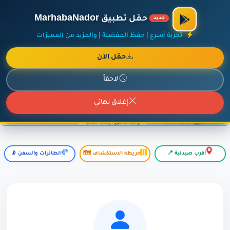
×
أضف نشاطك مجاناً
|
آخر الإضافات
|
حركة السفن والطائرات الآن
حمّل تطبيق MarhabaNador
جديد
تجربة أسرع | حفظ المفضلة | والمزيد من المميزات
حمّل الآن
إعلان ممول
المزيد حول هذا الإعلان
لاحقاً
إغلاق نهائي
أقرب صيدلية 📍
خريطة الاستكشاف 🗺️
الطائرات والسفن 📡