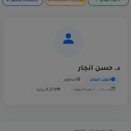
أقرب صيدلية 📍
خريطة الاستكشاف 🗺️
الطائرات والسفن 📡
د. حسن انجار
الطب العام
الناظور
مسجل
5,373 زيارة
منذ 5 سنوات