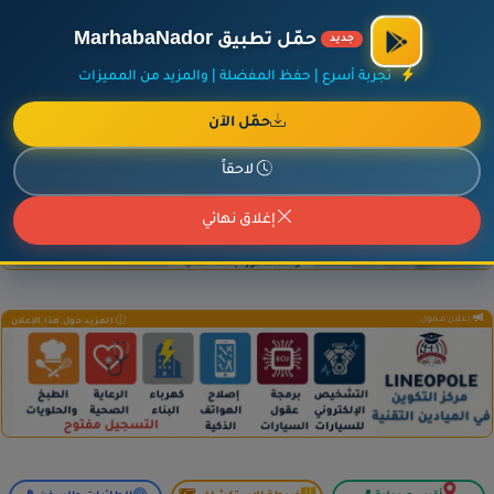
×
أضف نشاطك مجاناً
|
آخر الإضافات
|
حركة السفن والطائرات الآن
حمّل تطبيق MarhabaNador
جديد
تجربة أسرع | حفظ المفضلة | والمزيد من المميزات
حمّل الآن
إعلان ممول
المزيد حول هذا الإعلان
لاحقاً
إغلاق نهائي
إعلان ممول
المزيد حول هذا الإعلان