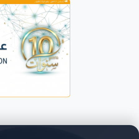
إعلان خاص بمرحباناظور