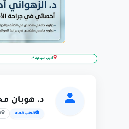
أقرب صيدلية 📍
د. هوبان م
الطب العام
ا