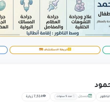
خريطة الاستكشاف 🗺️
حمود
مسجل
لناظور
7,514 زيارة
منذ 5 سنوات