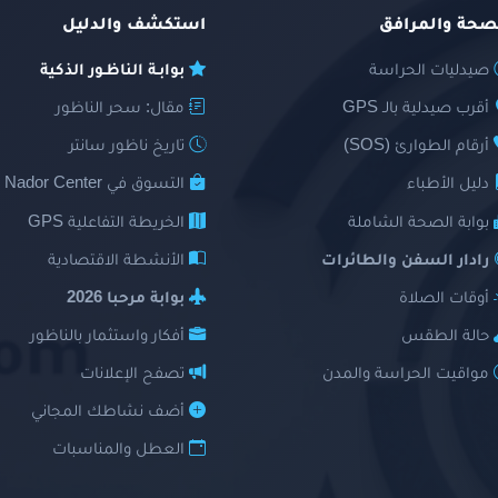
صحة والمرافق
استكشف والدليل
صيدليات الحراسة
بوابـة الناظـور الذكية
أقرب صيدلية بالـ GPS
مقال: سحر الناظور
أرقام الطوارئ (SOS)
تاريخ ناظور سانتر
دليل الأطباء
التسوق في Nador Center
بوابة الصحة الشاملة
الخريطة التفاعلية GPS
رادار السفن والطائرات
الأنشطة الاقتصادية
أوقات الصلاة
بوابة مرحبا 2026
حالة الطقس
أفكار واستثمار بالناظور
مواقيت الحراسة والمدن
تصفح الإعلانات
أضف نشاطك المجاني
العطل والمناسبات