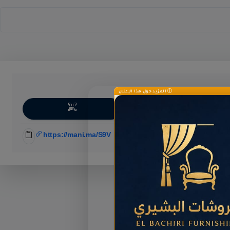
المزيد حول هذا الإعلان
اركة
https://mani.ma/S9V