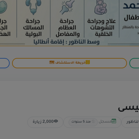
خريطة الاستكشاف 🗺️
عيسى
مسجل
لناظور
2,000 زيارة
منذ 5 سنوات