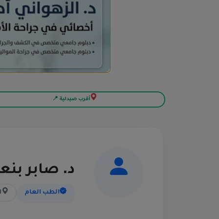
أقرب صيدلية 📍
د. صابر بن
الطب العام
ا