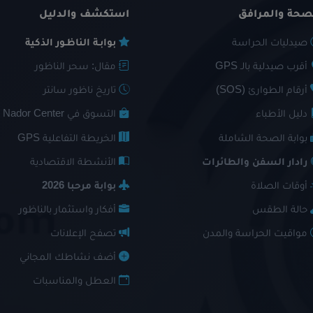
صحة والمرافق
استكشف والدليل
صيدليات الحراسة
بوابـة الناظـور الذكية
أقرب صيدلية بالـ GPS
مقال: سحر الناظور
أرقام الطوارئ (SOS)
تاريخ ناظور سانتر
دليل الأطباء
التسوق في Nador Center
بوابة الصحة الشاملة
الخريطة التفاعلية GPS
رادار السفن والطائرات
الأنشطة الاقتصادية
أوقات الصلاة
بوابة مرحبا 2026
حالة الطقس
أفكار واستثمار بالناظور
مواقيت الحراسة والمدن
تصفح الإعلانات
أضف نشاطك المجاني
العطل والمناسبات