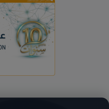
إعلان خاص بمرحباناظور