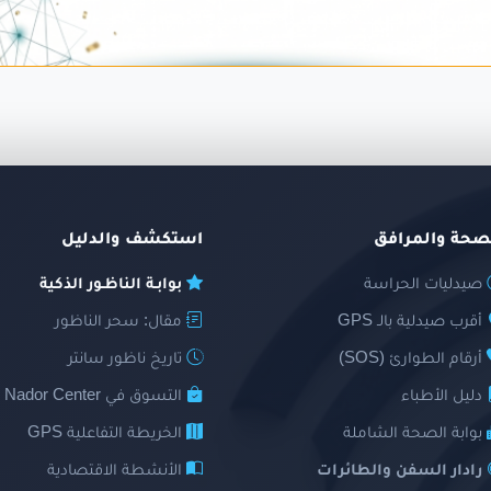
صحة والمرافق
استكشف والدليل
صيدليات الحراسة
بوابـة الناظـور الذكية
أقرب صيدلية بالـ GPS
مقال: سحر الناظور
أرقام الطوارئ (SOS)
تاريخ ناظور سانتر
دليل الأطباء
التسوق في Nador Center
بوابة الصحة الشاملة
الخريطة التفاعلية GPS
رادار السفن والطائرات
الأنشطة الاقتصادية