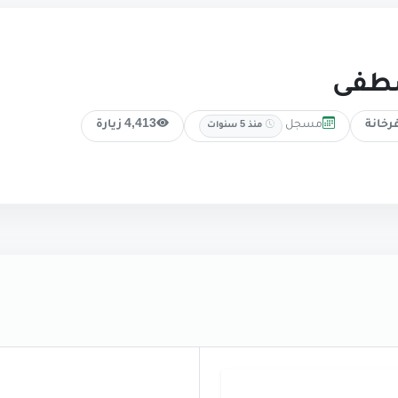
صطفى
مسجل
رخانة
4,413 زيارة
منذ 5 سنوات