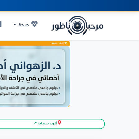
صحة
إعلان ممول
أقرب صيدلية 📍