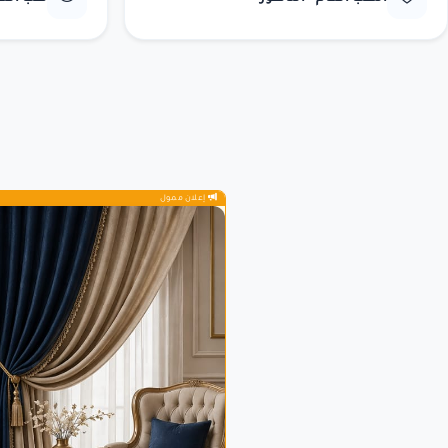
إعلان ممول