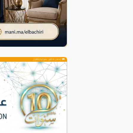
إعلان خاص بمرحباناظور