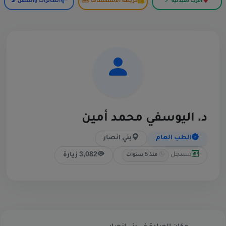
أقرب صيدلية 📍
خريطة الاستكشاف 🗺️
الطائرات والسفن 📡
د. اليوسفي محمد أمين
الطب العام
بني انصار
مسجل
3,082 زيارة
منذ 5 سنوات