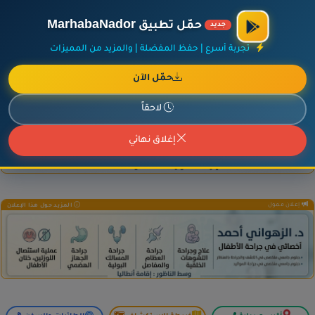
×
أضف نشاطك مجاناً
|
آخر الإضافات
|
حركة السفن والطائرات الآن
حمّل تطبيق MarhabaNador
جديد
تجربة أسرع | حفظ المفضلة | والمزيد من المميزات
حمّل الآن
إعلان ممول
المزيد حول هذا الإعلان
لاحقاً
إغلاق نهائي
إعلان ممول
المزيد حول هذا الإعلان