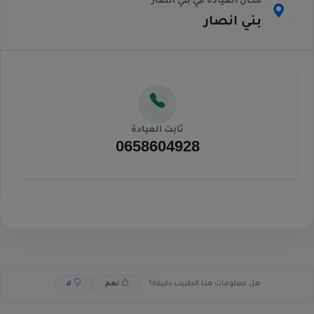
مكان العيادة في بني انصار
بني انصار
ثابت العيادة
0658604928
هل معلومات هذا الطبيب دقيقة؟
نعم
لا