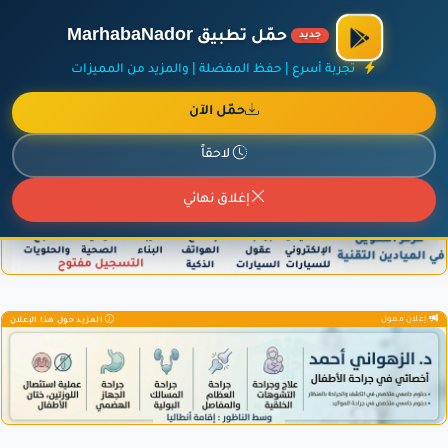
الراعي الرسمي لمنصة مرحباناظور،
مفروشات البشيري
.
حمّل تطبيق MarhabaNador
جديد
×
أضف نشاطك مجاناً
|
آخر الإضافات
|
حركة السفن والطائرات الآن
تجربة أسرع | حفظ المفضلة | والمزيد من المميزات
حمّل الآن
لاحقاً
إعلان ممول
المزيد حول هذا الإعلان
إغلاق نهائي
إعلان ممول
المزيد حول هذا الإعلان