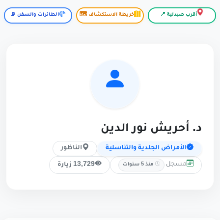
أقرب صيدلية 📍
خريطة الاستكشاف 🗺️
الطائرات والسفن 📡
د. أحريش نور الدين
الأمراض الجلدية والتناسلية
الناظور
مسجل
13,729 زيارة
منذ 5 سنوات