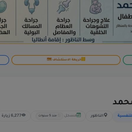
خريطة الاستكشاف 🗺️
حمد
مسجل
لتنفسية
الناظور
6,277 زيارة
منذ 5 سنوات