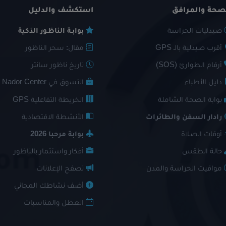
صحة والمرافق
استكشف والدليل
صيدليات الحراسة
بوابـة الناظـور الذكية
أقرب صيدلية بالـ GPS
مقال: سحر الناظور
أرقام الطوارئ (SOS)
تاريخ ناظور سانتر
دليل الأطباء
التسوق في Nador Center
بوابة الصحة الشاملة
الخريطة التفاعلية GPS
رادار السفن والطائرات
الأنشطة الاقتصادية
أوقات الصلاة
بوابة مرحبا 2026
حالة الطقس
أفكار واستثمار بالناظور
مواقيت الحراسة والمدن
تصفح الإعلانات
أضف نشاطك المجاني
العطل والمناسبات