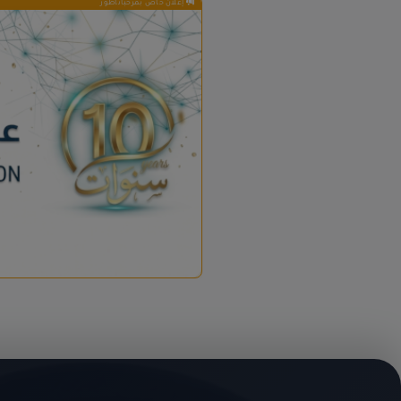
إعلان خاص بمرحباناظور