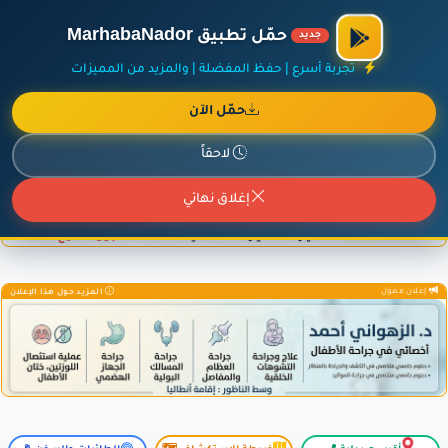
×
أضف نشاطك مجاناً
|
آخر الإضافات
|
حركة السفن والطائرات الآن
حمّل تطبيق MarhabaNador
جديد
تجربة أسرع | حفظ المفضلة | والمزيد من المميزات
حمّل الآن
إعلان ممول
المزيد حول هذا الإعلان
لاحقاً
إغلاق نهائي
إعلان ممول
المزيد حول هذا الإعلان