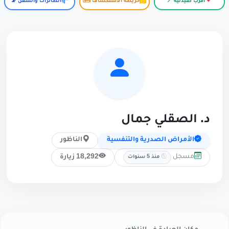
أقرب صيدلية 📍
خريطة الاستكشاف 🗺️
الطائرات والسفن 📡
د. الصقلي جمال
الأمراض الصدرية والتنفسية
الناظور
مسجل
18,292 زيارة
منذ 5 سنوات