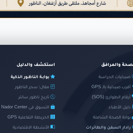
صحة والمرافق
استكشف والدليل
صيدليات الحراسة
بوابـة الناظـور الذكية
أقرب صيدلية بالـ GPS
مقال: سحر الناظور
أرقام الطوارئ (SOS)
تاريخ ناظور سانتر
دليل الأطباء
التسوق في Nador Center
بوابة الصحة الشاملة
الخريطة التفاعلية GPS
رادار السفن والطائرات
الأنشطة الاقتصادية