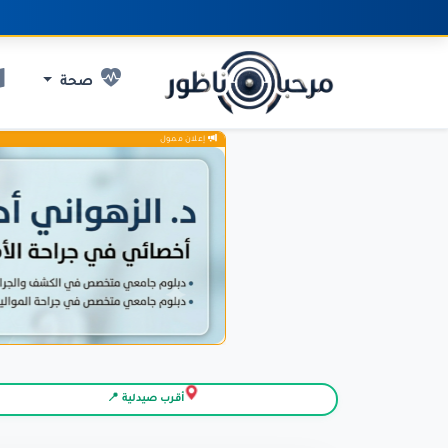
صحة
إعلان ممول
أقرب صيدلية 📍