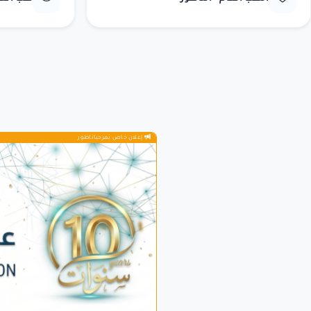
إعلان خاص بمرحباناظور