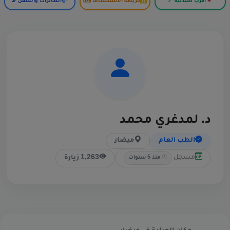
أقرب صيدلية 📍
خريطة الاستكشاف 🗺️
الطائرات والسفن 📡
د. لمدغري محمد
الطب العام
ميضار
مسجل
1,263 زيارة
منذ 5 سنوات