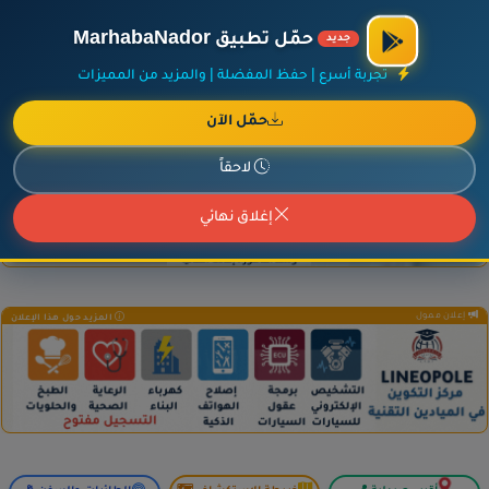
×
أضف نشاطك مجاناً
|
آخر الإضافات
|
حركة السفن والطائرات الآن
حمّل تطبيق MarhabaNador
جديد
تجربة أسرع | حفظ المفضلة | والمزيد من المميزات
حمّل الآن
إعلان ممول
المزيد حول هذا الإعلان
لاحقاً
إغلاق نهائي
إعلان ممول
المزيد حول هذا الإعلان