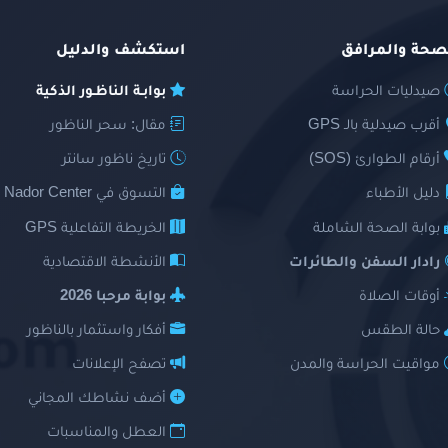
صحة والمرافق
استكشف والدليل
صيدليات الحراسة
بوابـة الناظـور الذكية
أقرب صيدلية بالـ GPS
مقال: سحر الناظور
أرقام الطوارئ (SOS)
تاريخ ناظور سانتر
دليل الأطباء
التسوق في Nador Center
بوابة الصحة الشاملة
الخريطة التفاعلية GPS
رادار السفن والطائرات
الأنشطة الاقتصادية
أوقات الصلاة
بوابة مرحبا 2026
حالة الطقس
أفكار واستثمار بالناظور
مواقيت الحراسة والمدن
تصفح الإعلانات
أضف نشاطك المجاني
العطل والمناسبات