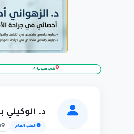
أقرب صيدلية 📍
د. الوكيلي ب
الطب العام
ا