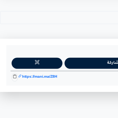
اركة
https://mani.ma/Z8H