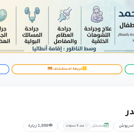
خريطة الاستكشاف 🗺️
در
مسجل
لدريوش
1,896 زيارة
منذ 5 سنوات