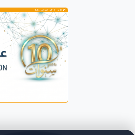
إعلان خاص بمرحباناظور