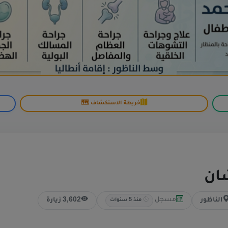
خريطة الاستكشاف 🗺️
شان
مسجل
الناظور
3,602 زيارة
منذ 5 سنوات