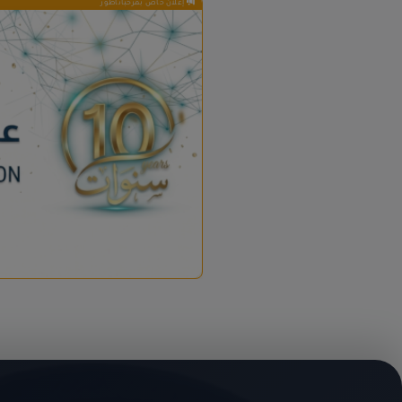
إعلان خاص بمرحباناظور