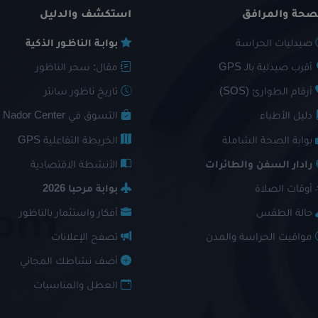
صحة والمرافق
استكشف والدليل
صيدليات الحراسة
بوابـة الناظـور الذكية
أقرب صيدلية بالـ GPS
مقال: سحر الناظور
أرقام الطوارئ (SOS)
تاريخ ناظور سانتر
دليل الأطباء
التسوق في Nador Center
بوابة الصحة الشاملة
الخريطة التفاعلية GPS
رادار السفن والطائرات
الأنشطة الاقتصادية
أوقات الصلاة
بوابة مرحبا 2026
حالة الطقس
أفكار واستثمار بالناظور
مواقيت الحراسة والمدن
تصفح الإعلانات
أضف نشاطك المجاني
العطل والمناسبات