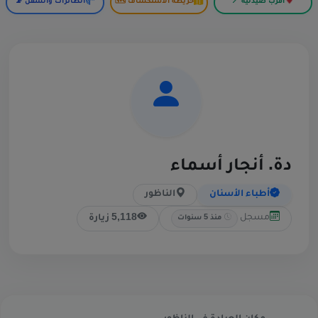
أقرب صيدلية 📍
خريطة الاستكشاف 🗺️
الطائرات والسفن 📡
دة. أنجار أسماء
أطباء الأسنان
الناظور
مسجل
5,118 زيارة
منذ 5 سنوات