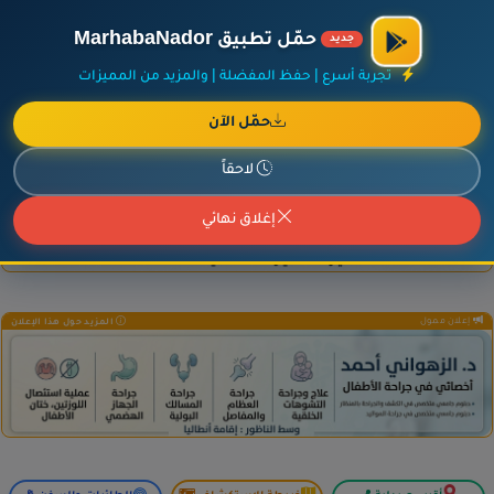
×
أضف نشاطك مجاناً
|
آخر الإضافات
|
حركة السفن والطائرات الآن
حمّل تطبيق MarhabaNador
جديد
تجربة أسرع | حفظ المفضلة | والمزيد من المميزات
حمّل الآن
إعلان ممول
المزيد حول هذا الإعلان
لاحقاً
إغلاق نهائي
إعلان ممول
المزيد حول هذا الإعلان