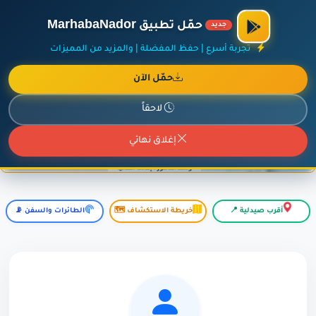
×
أضف نشاطك مجاناً
|
آخر الإضافات
|
حركة السفن والطائرات الآن
حمّل تطبيق MarhabaNador
جديد
تجربة أسرع | حفظ المفضلة | والمزيد من المميزات
حمّل الآن
إعلان ممول
المزيد حول هذا الإعلان
لاحقاً
إغلاق نهائي
أقرب صيدلية 📍
خريطة الاستكشاف 🗺️
الطائرات والسفن 📡