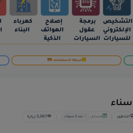
خريطة الاستكشاف 🗺️
 سناء
مسجل
الناظور
3,067 زيارة
منذ 5 سنوات