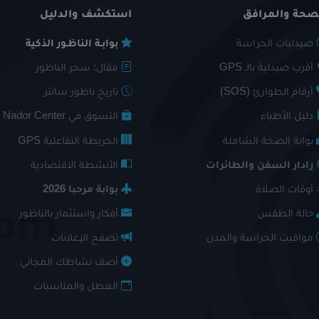
صحة والمرافق
استكشف والدليل
صيدليات الحراسة
بوابـة الناظـور الذكية
أقرب صيدلية بالـ GPS
مقال: سحر الناظور
أرقام الطوارئ (SOS)
تاريخ ناظور سانتر
دليل الأطباء
التسوق في Nador Center
بوابة الصحة الشاملة
الخريطة التفاعلية GPS
رادار السفن والطائرات
الأنشطة الاقتصادية
أوقات الصلاة
بوابة مرحبا 2026
حالة الطقس
أفكار واستثمار بالناظور
مواقيت الحراسة والمدن
تصفح الإعلانات
أضف نشاطك المجاني
العطل والمناسبات