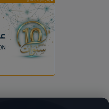
إعلان خاص بمرحباناظور