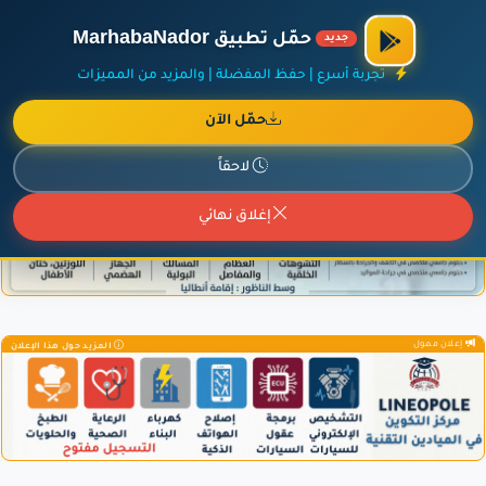
الراعي الرسمي لمنصة مرحباناظور،
مفروشات البشيري
.
حمّل تطبيق MarhabaNador
جديد
×
أضف نشاطك مجاناً
|
آخر الإضافات
|
حركة السفن والطائرات الآن
تجربة أسرع | حفظ المفضلة | والمزيد من المميزات
حمّل الآن
لاحقاً
إعلان ممول
المزيد حول هذا الإعلان
إغلاق نهائي
إعلان ممول
المزيد حول هذا الإعلان