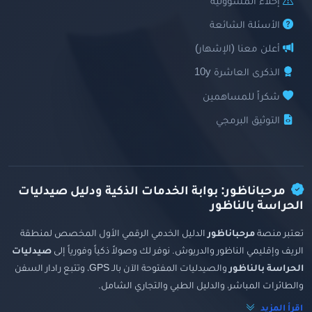
إخلاء المسؤولية
الأسئلة الشائعة
أعلن معنا (الإشهار)
الذكرى العاشرة 10y
شكراً للمساهمين
التوثيق البرمجي
مرحباناظور: بوابة الخدمات الذكية ودليل صيدليات
الحراسة بالناظور
تعتبر منصة
مرحباناظور
الدليل الخدمي الرقمي الأول المخصص لمنطقة
الريف وإقليمي الناظور والدريوش. نوفر لك وصولاً ذكياً وفورياً إلى
صيدليات
الحراسة بالناظور
والصيدليات المفتوحة الآن بالـ GPS، وتتبع رادار السفن
والطائرات المباشر، والدليل الطبي والتجاري الشامل.
اقرأ المزيد