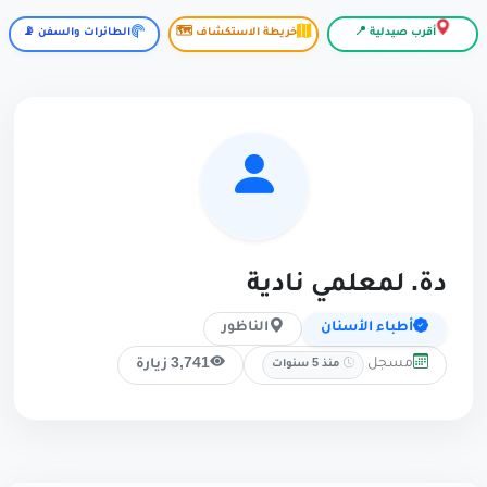
أقرب صيدلية 📍
خريطة الاستكشاف 🗺️
الطائرات والسفن 📡
دة. لمعلمي نادية
أطباء الأسنان
الناظور
مسجل
3,741 زيارة
منذ 5 سنوات