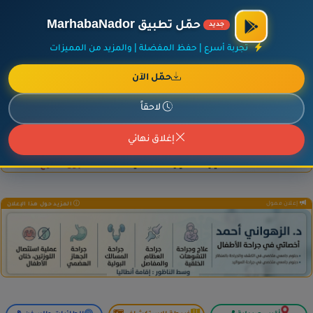
×
أضف نشاطك مجاناً
|
آخر الإضافات
|
حركة السفن والطائرات الآن
حمّل تطبيق MarhabaNador
جديد
تجربة أسرع | حفظ المفضلة | والمزيد من المميزات
حمّل الآن
إعلان ممول
المزيد حول هذا الإعلان
لاحقاً
إغلاق نهائي
إعلان ممول
المزيد حول هذا الإعلان