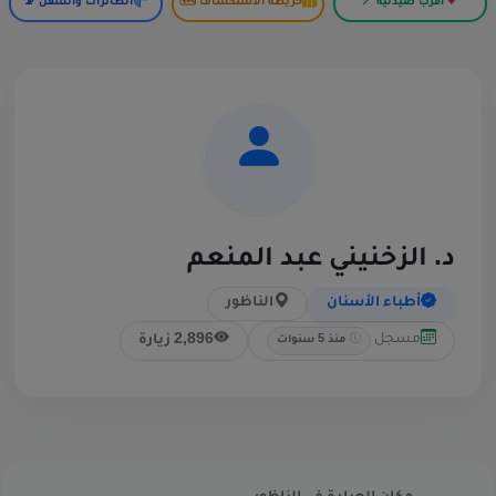
أقرب صيدلية 📍
خريطة الاستكشاف 🗺️
الطائرات والسفن 📡
د. الزخنيني عبد المنعم
أطباء الأسنان
الناظور
مسجل
2,896 زيارة
منذ 5 سنوات