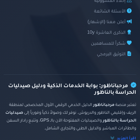
إخلاء المسؤولية
الأسئلة الشائعة
أعلن معنا (الإشهار)
الذكرى العاشرة 10y
شكراً للمساهمين
التوثيق البرمجي
مرحباناظور: بوابة الخدمات الذكية ودليل صيدليات
الحراسة بالناظور
تعتبر منصة
مرحباناظور
الدليل الخدمي الرقمي الأول المخصص لمنطقة
الريف وإقليمي الناظور والدريوش. نوفر لك وصولاً ذكياً وفورياً إلى
صيدليات
الحراسة بالناظور
والصيدليات المفتوحة الآن بالـ GPS، وتتبع رادار السفن
والطائرات المباشر، والدليل الطبي والتجاري الشامل.
اقرأ المزيد