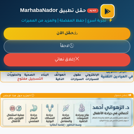
الراعي الرسمي لمنصة مرحباناظور،
مفروشات البشيري
.
حمّل تطبيق MarhabaNador
جديد
×
أضف نشاطك مجاناً
|
آخر الإضافات
|
حركة السفن والطائرات الآن
تجربة أسرع | حفظ المفضلة | والمزيد من المميزات
حمّل الآن
لاحقاً
إعلان ممول
المزيد حول هذا الإعلان
إغلاق نهائي
إعلان ممول
المزيد حول هذا الإعلان