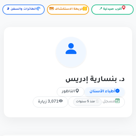
أقرب صيدلية 📍
خريطة الاستكشاف 🗺️
الطائرات والسفن 📡
د. بنسارية إدريس
أطباء الأسنان
الناظور
مسجل
3,071 زيارة
منذ 5 سنوات