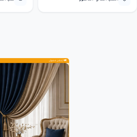
إعلان ممول