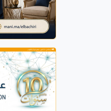
إعلان خاص بمرحباناظور