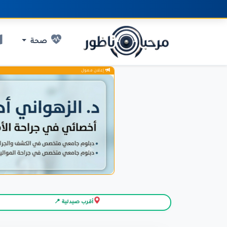
صحة
إعلان ممول
أقرب صيدلية 📍