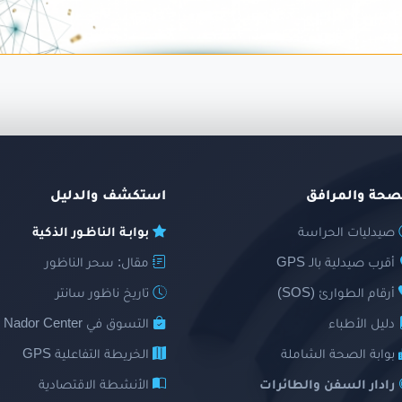
صحة والمرافق
استكشف والدليل
صيدليات الحراسة
بوابـة الناظـور الذكية
أقرب صيدلية بالـ GPS
مقال: سحر الناظور
أرقام الطوارئ (SOS)
تاريخ ناظور سانتر
دليل الأطباء
التسوق في Nador Center
بوابة الصحة الشاملة
الخريطة التفاعلية GPS
رادار السفن والطائرات
الأنشطة الاقتصادية