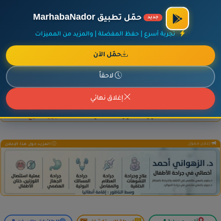
×
أضف نشاطك مجاناً
|
آخر الإضافات
|
حركة السفن والطائرات الآن
حمّل تطبيق MarhabaNador
جديد
تجربة أسرع | حفظ المفضلة | والمزيد من المميزات
حمّل الآن
إعلان ممول
المزيد حول هذا الإعلان
لاحقاً
إغلاق نهائي
إعلان ممول
المزيد حول هذا الإعلان