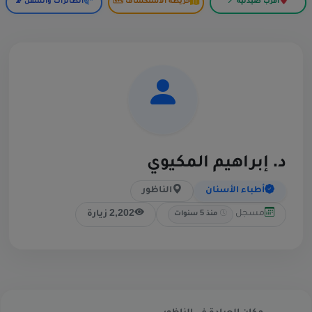
أقرب صيدلية 📍
خريطة الاستكشاف 🗺️
الطائرات والسفن 📡
د. إبراهيم المكيوي
أطباء الأسنان
الناظور
مسجل
2,202 زيارة
منذ 5 سنوات