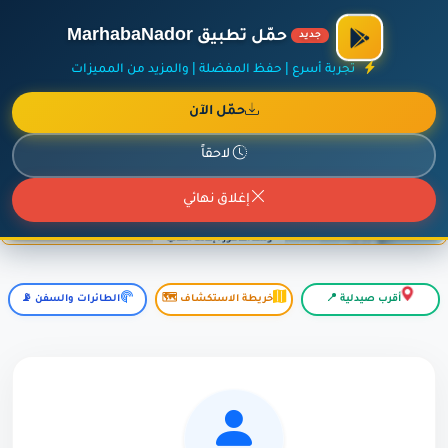
×
أضف نشاطك مجاناً
|
آخر الإضافات
|
حركة السفن والطائرات الآن
حمّل تطبيق MarhabaNador
جديد
تجربة أسرع | حفظ المفضلة | والمزيد من المميزات
حمّل الآن
إعلان ممول
المزيد حول هذا الإعلان
لاحقاً
إغلاق نهائي
أقرب صيدلية 📍
خريطة الاستكشاف 🗺️
الطائرات والسفن 📡